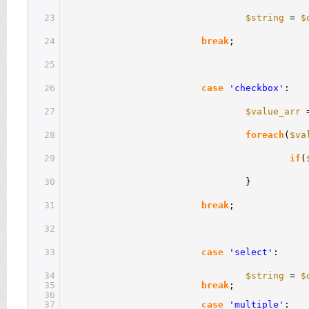
23
$string
=
$
24
break
;
25
26
case
'checkbox'
:
27
$value_arr
28
foreach
(
$va
29
if
(
30
}
31
break
;
32
33
case
'select'
:
34
$string
=
$
35
break
;
36
37
case
'multiple'
: