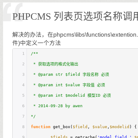
PHPCMS 列表页选项名称调
解决的办法，在phpcms\libs\functions\extenti
件)中定义一个方法
1
/**
2
* 获取选项的格式化输出
3
* @param str $field 字段名称 必须
4
* @param int $value 字段值 必须
5
* @param int $modelid 模型ID 必须
6
* 2014-09-28 by awen
7
*/
8
function
get_box(
$field
,
$value
,
$modelid
) {
9
$fields
= getcache(
'model_field_'
.
$