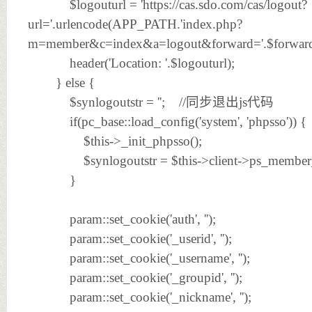
$logouturl = 'https://cas.sdo.com/cas/logout?
url='.urlencode(APP_PATH.'index.php?
m=member&c=index&a=logout&forward='.$forward
header('Location: '.$logouturl);
} else {
$synlogoutstr = ''; //同步退出js代码
if(pc_base::load_config('system', 'phpsso')) {
$this->_init_phpsso();
$synlogoutstr = $this->client->ps_memb
}
param::set_cookie('auth', '');
param::set_cookie('_userid', '');
param::set_cookie('_username', '');
param::set_cookie('_groupid', '');
param::set_cookie('_nickname', '');