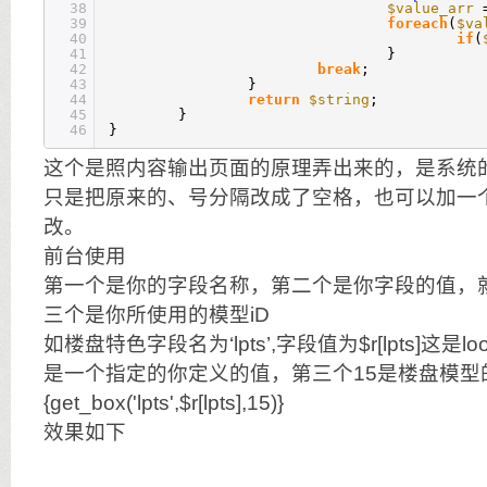
38
$value_arr
39
foreach
(
$va
40
if
(
41
}
42
break
;
43
}
44
return
$string
;
45
}
46
}
这个是照内容输出页面的原理弄出来的，是系统
只是把原来的、号分隔改成了空格，也可以加一
改。
前台使用
第一个是你的字段名称，第二个是你字段的值，就
三个是你所使用的模型iD
如楼盘特色字段名为‘lpts’,字段值为$r[lpts]这
是一个指定的你定义的值，第三个15是楼盘模型的
{get_box('lpts',$r[lpts],15)}
效果如下