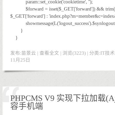
param::set_cookie('cookietime', '');
$forward = isset($_GET['forward']) && trim($
$_GET['forward'] : 'index.php?m=member&c=index
showmessage(L('logout_success').$synlogoutstr
}
}
发布:苗景云 |
查看全文
| 浏览(3223) | 分类:
IT技
11月25日
PHPCMS V9 实现下拉加载(A
容手机端