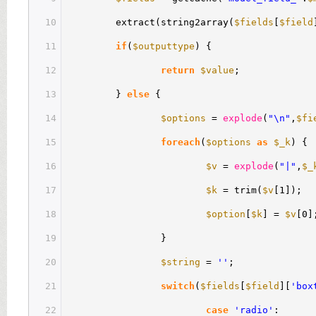
10
extract(string2array(
$fields
[
$field
11
if
(
$outputtype
) {
12
return
$value
;
13
}
else
{
14
$options
=
explode
(
"\n"
,
$fi
15
foreach
(
$options
as
$_k
) {
16
$v
=
explode
(
"|"
,
$_
17
$k
= trim(
$v
[1]);
18
$option
[
$k
] =
$v
[0]
19
}
20
$string
=
''
;
21
switch
(
$fields
[
$field
][
'box
22
case
'radio'
: