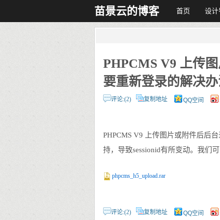
苗景云的博客
首页
设计
PHPCMS V9 上
要重新登录的解决办
评论:(2)
复制地址
QQ空间
PHPCMS V9 上传图片或附件后后
持，导致sessionid有所变动。
phpcms_h5_upload.rar
评论:(2)
复制地址
QQ空间