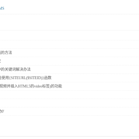
MS
值的方法
发
中的关键词解决办法
{SITEURL($SITEID)}函数
视频并插入HTML5的video标签)的功能
0'