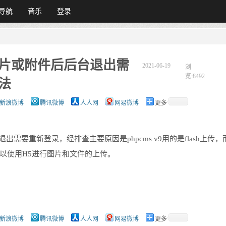
导航
音乐
登录
传图片或附件后后台退出需
2021-06-19
浏
览:8492
法
新浪微博
腾讯微博
人人网
网易微博
更多
台退出需要重新登录，经排查主要原因是phpcms v9用的是flash上传
我们可以使用H5进行图片和文件的上传。
新浪微博
腾讯微博
人人网
网易微博
更多