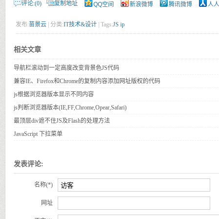
评论:(0)
复制地址
QQ空间
新浪微博
腾讯微博
人
发布:
苗景云
| 分类:
IT技术&设计
| Tags:
JS
ip
相关文章
导航栏滚动到一定高度改变背景色JS代码
兼容IE、Firefox和Chrome的复制内容添加网址版权的代码
js根据浏览器版本显示不同内容
js判断浏览器版本(IE,FF,Chrome,Opear,Safari)
最顶层div遮不住JS及Flash的处理方法
JavaScript 下拉菜单
发表评论:
名称(*)
网址