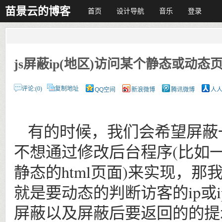
苗景云的博客
首页
设计导航
音乐
登录
js屏蔽ip(地区)访问某个静态或动态
评论:(0)
复制地址
QQ空间
新浪微博
腾讯微博
人
有的时候，我们会希望屏蔽
不想通过修改后台程序(比如
静态的html页面)来实现，
就是要动态的判断访客的ip或
屏蔽以及屏蔽后要返回的的提