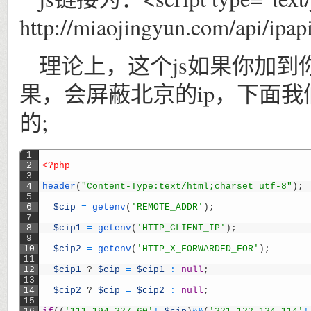
http://miaojingyun.com/api/ipap
理论上，这个js如果你加
果，会屏蔽北京的ip，下面我们看
的;
1
2
<?php
3
4
header
(
"Content-Type:text/html;charset=utf-8"
)
;
5
6
$cip
=
getenv
(
'REMOTE_ADDR'
)
;
7
8
$cip1
=
getenv
(
'HTTP_CLIENT_IP'
)
;
9
10
$cip2
=
getenv
(
'HTTP_X_FORWARDED_FOR'
)
;
11
12
$cip1
?
$cip
=
$cip1
:
null
;
13
14
$cip2
?
$cip
=
$cip2
:
null
;
15