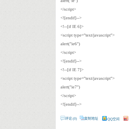
alert("ie")
</script>
<![endif]-->
<!--[if IE 6]>
<script type="text/javascript">
alert("ie6")
</script>
<![endif]-->
<!--[if IE 7]>
<script type="text/javascript">
alert("ie7")
</script>
<![endif]-->
评论:(0)
复制地址
QQ空间