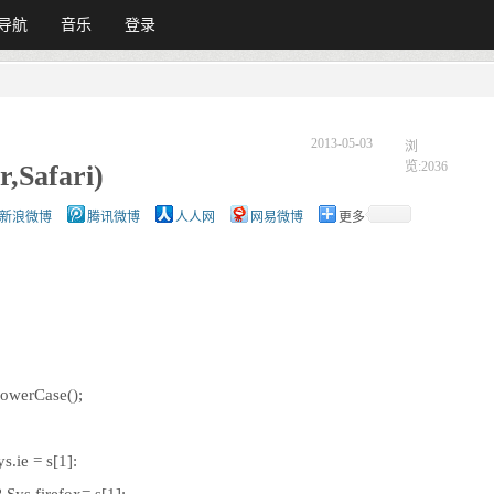
导航
音乐
登录
2013-05-03
浏
览:2036
,Safari)
新浪微博
腾讯微博
人人网
网易微博
更多
owerCase();
s.ie = s[1]: