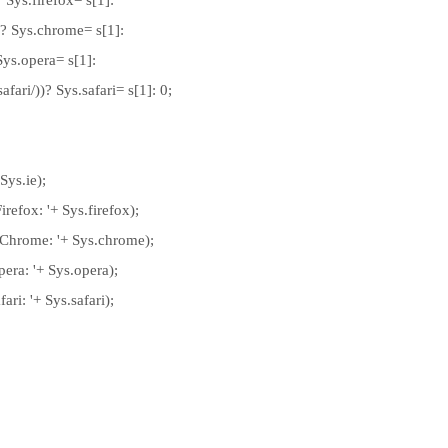
 Sys.firefox= s[1]:
? Sys.chrome= s[1]:
ys.opera= s[1]:
ari/))? Sys.safari= s[1]: 0;
Sys.ie);
efox: '+ Sys.firefox);
hrome: '+ Sys.chrome);
ra: '+ Sys.opera);
ri: '+ Sys.safari);