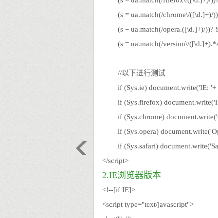
(s = ua.match(/firefox\/([\d.]+)/))?
(s = ua.match(/chrome\/([\d.]+)/))
(s = ua.match(/opera.([\d.]+)/))? S
(s = ua.match(/version\/([\d.]+).*saf
//以下进行测试
if (Sys.ie) document.write('IE: '+ 
if (Sys.firefox) document.write('Fir
if (Sys.chrome) document.write('C
if (Sys.opera) document.write('Ope
if (Sys.safari) document.write('Safa
</script>
2.IE浏览器版本
<!--[if IE]>
<script type="text/javascript">