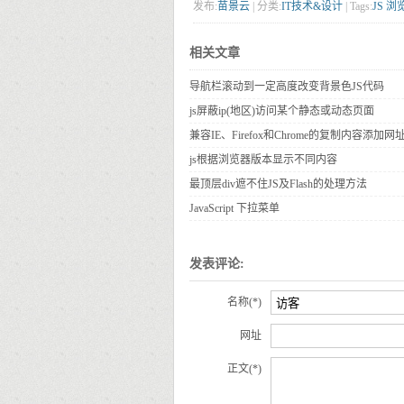
发布:
苗景云
| 分类:
IT技术&设计
| Tags:
JS
浏
相关文章
导航栏滚动到一定高度改变背景色JS代码
js屏蔽ip(地区)访问某个静态或动态页面
兼容IE、Firefox和Chrome的复制内容添加
js根据浏览器版本显示不同内容
最顶层div遮不住JS及Flash的处理方法
JavaScript 下拉菜单
发表评论:
名称(*)
网址
正文(*)