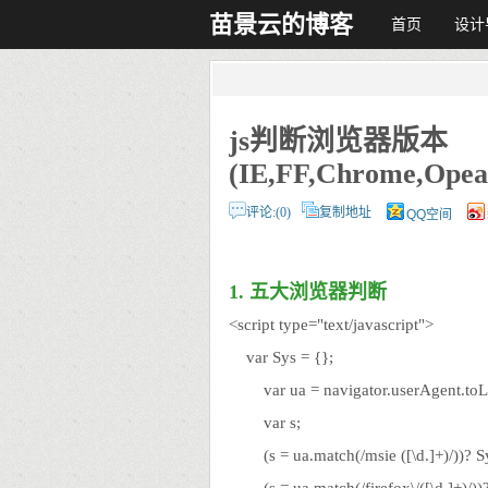
苗景云的博客
首页
设计
js判断浏览器版本
(IE,FF,Chrome,Opear
评论:(0)
复制地址
QQ空间
1. 五大浏览器判断
<script type="text/javascript">
var Sys = {};
var ua = navigator.userAgent.toL
var s;
(s = ua.match(/msie ([\d.]+)/))? Sy