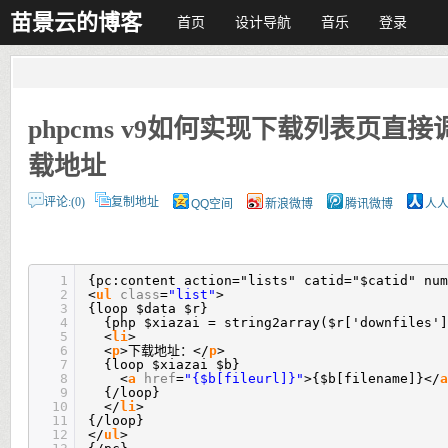
苗景云的博客
首页
设计导航
音乐
登录
phpcms v9如何实现下载列表页直接
载地址
评论:(0)
复制地址
QQ空间
新浪微博
腾讯微博
人
1
{pc:content action="lists" catid="$catid" num
2
<
ul
class
=
"list"
>
3
{loop $data $r}
4
{php $xiazai = string2array($r['downfiles']
5
<
li
>
6
<
p
>下载地址：</
p
>
7
{loop $xiazai $b}
8
<
a
href
=
"{$b[fileurl]}"
>{$b[filename]}</
a
9
{/loop}
10
</
li
>
11
{/loop}
12
</
ul
>