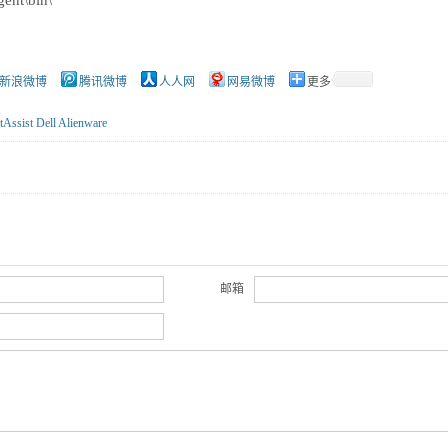
gent\bin\
新浪微博
腾讯微博
人人网
网易微博
更多
tAssist
Dell
Alienware
邮箱