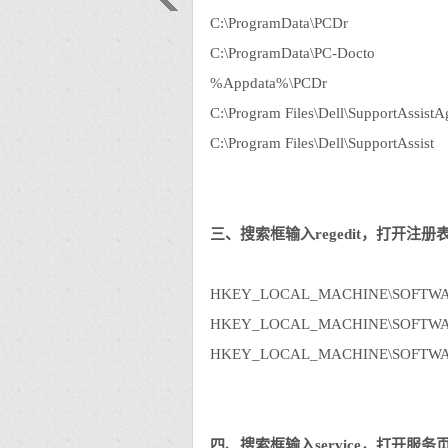
C:\ProgramData\PCDr
C:\ProgramData\PC-Docto
%Appdata%\PCDr
C:\Program Files\Dell\SupportAssistA
C:\Program Files\Dell\SupportAssist
三、搜索框输入regedit，打开
HKEY_LOCAL_MACHINE\SOFTWAR
HKEY_LOCAL_MACHINE\SOFTWAR
HKEY_LOCAL_MACHINE\SOFTWARE\
四、搜索框输入service，打开