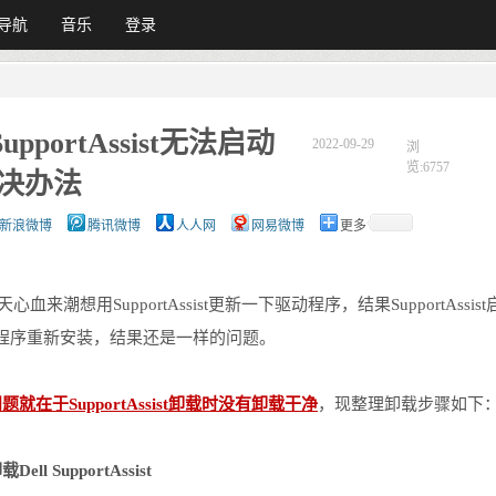
导航
音乐
登录
的SupportAssist无法启动
2022-09-29
浏
览:6757
决办法
新浪微博
腾讯微博
人人网
网易微博
更多
m，今天心血来潮想用SupportAssist更新一下驱动程序，结果Support
st的安装程序重新安装，结果还是一样的问题。
题就在于SupportAssist卸载时没有卸载干净
，现整理卸载步骤如下
SupportAssist