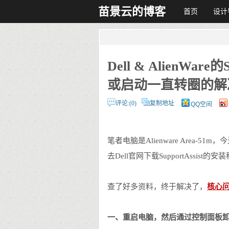
苗景云的博客
首页
设计
Dell & AlienWare
或启动一直转圈的解
评论:(0)
复制地址
QQ空间
笔者电脑是Alienware Area-51
去Dell官网下载SupportAssi
查了好多资料，终于解决了，
核心问
一、重启电脑，然后通过控制面板卸载Dell 