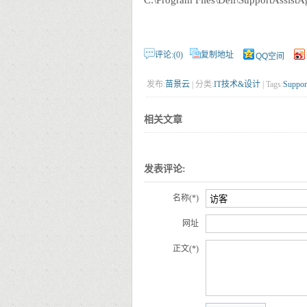
C:\Program Files\Dell\SupportAssistA
评论:(0)
复制地址
QQ空间
发布:
苗景云
| 分类:
IT技术&设计
| Tags:
Suppor
相关文章
发表评论:
名称(*)
网址
正文(*)